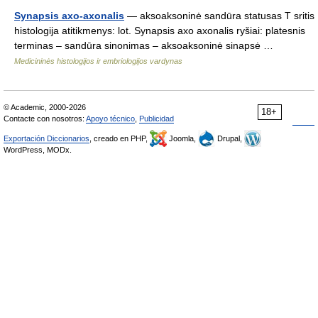
Synapsis axo-axonalis
— aksoaksoninė sandūra statusas T sritis
histologija atitikmenys: lot. Synapsis axo axonalis ryšiai: platesnis
terminas – sandūra sinonimas – aksoaksoninė sinapsė …
Medicininės histologijos ir embriologijos vardynas
© Academic, 2000-2026
18+
Contacte con nosotros:
Apoyo técnico
,
Publicidad
Exportación Diccionarios
, creado en PHP,
Joomla,
Drupal,
WordPress, MODx.