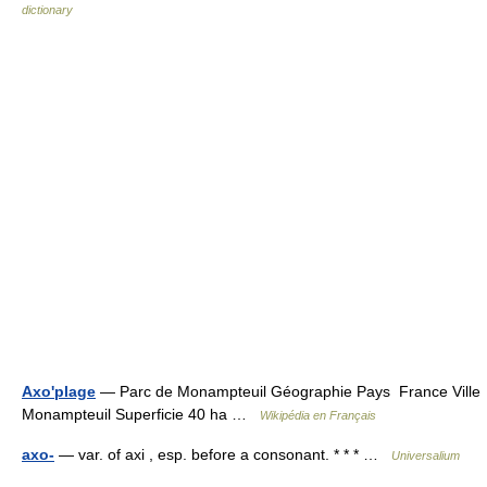
dictionary
Axo'plage
— Parc de Monampteuil Géographie Pays France Ville
Monampteuil Superficie 40 ha …
Wikipédia en Français
axo-
— var. of axi , esp. before a consonant. * * * …
Universalium