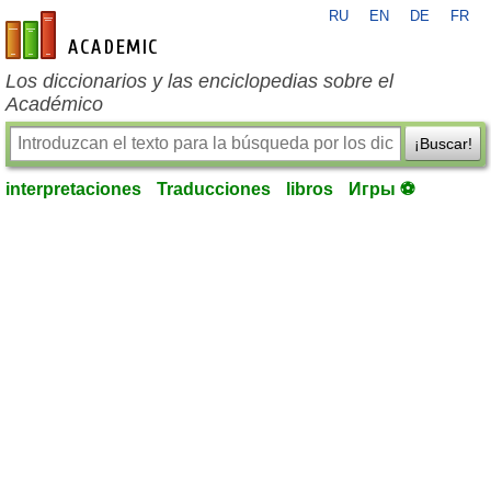
RU
EN
DE
FR
es-academic.com
Los diccionarios y las enciclopedias sobre el
Académico
¡Buscar!
interpretaciones
Traducciones
libros
Игры ⚽