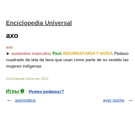
Enciclopedia Universal
axo
axo
►
sustantivo masculino
Perú
INDUMENTARIA Y MODA
Pedazo
cuadrado de tela de lana que usan como parte de su vestido las
mujeres indígenas.
Enciclopedia Universal
.
2012
.
Игры ⚽
Нужен реферат?
axiomática
ayer noche