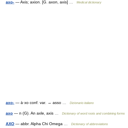
axo-
— Axis; axion. [G. axon, axis] …
Medical dictionary
axo-
— à·xo conf. var. → asso …
Dizionario italiano
axo
— n (G). An axle, axis …
Dictionary of word roots and combining forms
AXO
— abbr. Alpha Chi Omega …
Dictionary of abbreviations