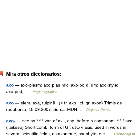
Mira otros diccionarios:
axo
— axo·plasm; axo·plas·mic; axo·po·di·um; axo·style;
axo·pod; …
English syllables
axo
— elem. axă, tulpină . (< fr. axo , cf. gr. axon) Trimis de
raduborza, 15.09.2007. Sursa: MDN …
Dicționar Român
axo-
— see ax * * * var. of axi , esp. before a consonant. * * * axo
(ˈæksəʊ) Short comb. form of Gr. ἄξω ν axis, used in words in
several scientific fields, as axoneme, axophyte, etc …
Useful english